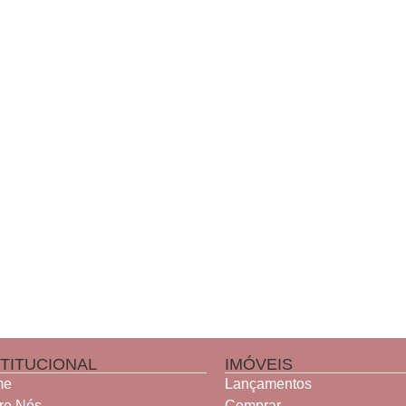
STITUCIONAL
IMÓVEIS
me
Lançamentos
re Nós
Comprar