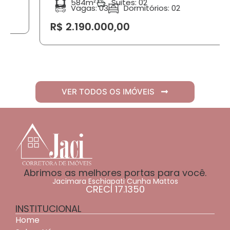
584m²
Suites: 02
Vagas: 03
Dormitórios: 02
R$ 2.190.000,00
VER TODOS OS IMÓVEIS
Abrimos as melhores portas para você.
Jacimara Eschiapati Cunha Mattos
CRECI 17.1350
INSTITUCIONAL
Home