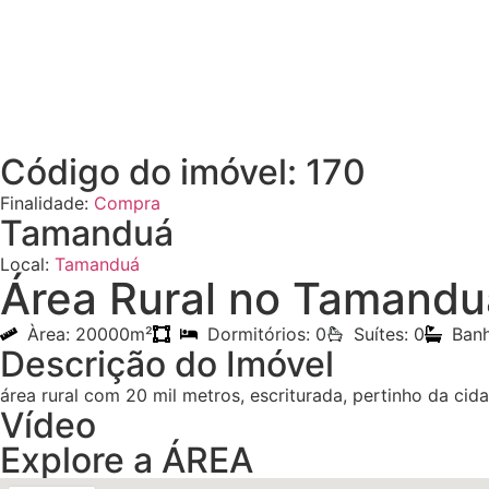
Código do imóvel: 170
Finalidade:
Compra
Tamanduá
Local:
Tamanduá
Área Rural no Tamandu
Àrea: 20000m²
Dormitórios: 0
Suítes: 0
Banh
Descrição do Imóvel
área rural com 20 mil metros, escriturada, pertinho da cida
Vídeo
Explore a ÁREA