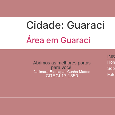
Cidade:
Guaraci
Área em Guaraci
IN
Ho
Abrimos as melhores portas
para você.
Sob
Jacimara Eschiapati Cunha Mattos
Fal
CRECI 17.1350