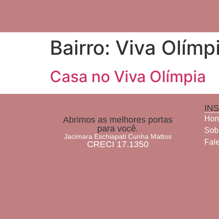
Bairro:
Viva Olímp
Casa no Viva Olímpia
IN
Ho
Abrimos as melhores portas
para você.
Sob
Jacimara Eschiapati Cunha Mattos
Fal
CRECI 17.1350